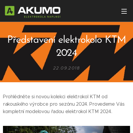
Představení elektrokolo KTM
2024
22.09.2018
Prohlédněte si novou kolekci elektrokol KTM od
rakouského výrobce pro sezónu 2024. Provedeme Vás
kompletní modelovou řadou elektrokol KTM 2024.