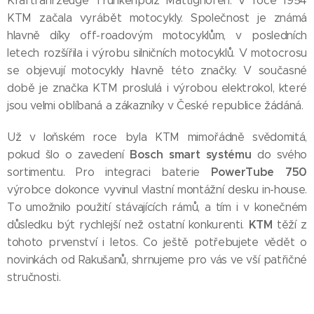
Kraftfahrzeuge Trunkenpolz Mattighofen. V roce 1954
KTM začala vyrábět motocykly. Společnost je známá
hlavně díky off-roadovým motocyklům, v posledních
letech rozšířila i výrobu silničních motocyklů. V motocrosu
se objevují motocykly hlavně této značky. V současné
době je značka KTM proslulá i výrobou elektrokol, které
jsou velmi oblíbaná a zákazníky v České republice žádáná.
Už v loňském roce byla KTM mimořádně svědomitá,
Bosch smart systému
pokud šlo o zavedení
do svého
PowerTube 750
sortimentu. Pro integraci baterie
výrobce dokonce vyvinul vlastní montážní desku in-house.
To umožnilo použití stávajících rámů, a tím i v konečném
KTM
důsledku být rychlejší než ostatní konkurenti.
těží z
tohoto prvenství i letos. Co ještě potřebujete vědět o
novinkách od Rakušanů, shrnujeme pro vás ve vší patřičné
stručnosti.